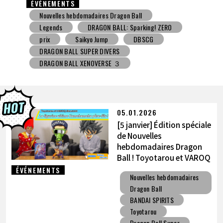
ÉVÉNEMENTS
Nouvelles hebdomadaires Dragon Ball
Jouet avec une friandise
V Jump
DBSCG
DRAGON BALL SUPER DIVERS
DRAGON BALL XENOVERSE ３
DRAGON BALL GEKISHIN SQUADRA
BNE
Grandista
BLOOD OF SAIYANS
prix
BANPRESTO
Comic-Con
Toyotarou a essayé de dessiner
DRAGON BALL: Sparking! ZERO
Gashapon
05.01.2026
BANDAI
[5 janvier] Édition spéciale
de Nouvelles
hebdomadaires Dragon
Ball ! Toyotarou et VAROQ
discutent de la figurine
ÉVÉNEMENTS
Nouvelles hebdomadaires
ultime Kamehameha père-
Dragon Ball
fils !
BANDAI SPIRITS
Toyotarou
Dragon Ball Super