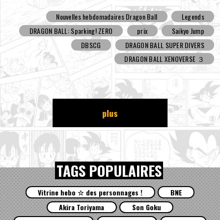
Nouvelles hebdomadaires Dragon Ball
Legends
DRAGON BALL: Sparking! ZERO
prix
Saikyo Jump
DBSCG
DRAGON BALL SUPER DIVERS
DRAGON BALL XENOVERSE ３
plus
TAGS POPULAIRES
Vitrine hebo ☆ des personnages !
BNE
Akira Toriyama
Son Goku