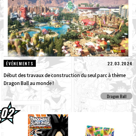
30.07.2026
DRAGON BALL: Sparking! ZERO : Le
nouveau DLC NEO, véritable concent...
30.07.2026
[Interview avec Hironobu Kageyama !] La
Thème principal de DRAGON BALL: S...
29.07.2026
[#101] Toyotarou a essayé de dessiner : Un
22.03.2024
ÉVÉNEMENTS
certain personnage qui a combattu le G...
Début des travaux de construction du seul parc à thème
Dragon Ball au monde !
Dragon Ball