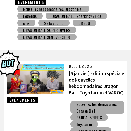
ÉVÉNEMENTS
Nouvelles hebdomadaires Dragon Ball
Jouet avec une friandise
V Jump
DBSCG
DRAGON BALL SUPER DIVERS
DRAGON BALL XENOVERSE ３
DRAGON BALL GEKISHIN SQUADRA
BNE
Grandista
BLOOD OF SAIYANS
prix
BANPRESTO
Comic-Con
Toyotarou a essayé de dessiner
DRAGON BALL: Sparking! ZERO
Gashapon
05.01.2026
BANDAI
[5 janvier] Édition spéciale
de Nouvelles
hebdomadaires Dragon
Ball ! Toyotarou et VAROQ
discutent de la figurine
ÉVÉNEMENTS
Nouvelles hebdomadaires
ultime Kamehameha père-
Dragon Ball
fils !
BANDAI SPIRITS
Toyotarou
Dragon Ball Super