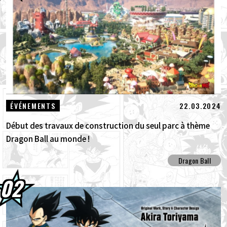
30.07.2026
DRAGON BALL: Sparking! ZERO : Le
nouveau DLC NEO, véritable concent...
30.07.2026
[Interview avec Hironobu Kageyama !] La
Thème principal de DRAGON BALL: S...
29.07.2026
[#101] Toyotarou a essayé de dessiner : Un
22.03.2024
ÉVÉNEMENTS
certain personnage qui a combattu le G...
Début des travaux de construction du seul parc à thème
Dragon Ball au monde !
Dragon Ball