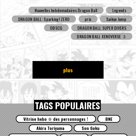
Nouvelles hebdomadaires Dragon Ball
Legends
DRAGON BALL: Sparking! ZERO
prix
Saikyo Jump
DBSCG
DRAGON BALL SUPER DIVERS
DRAGON BALL XENOVERSE ３
plus
TAGS POPULAIRES
Vitrine hebo ☆ des personnages !
BNE
Akira Toriyama
Son Goku