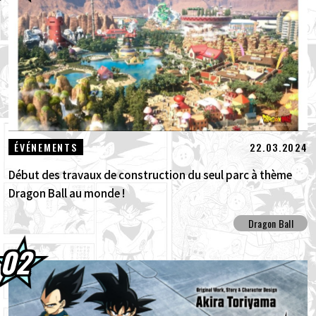
30.07.2026
DRAGON BALL: Sparking! ZERO : Le
nouveau DLC NEO, véritable concent...
30.07.2026
[Interview avec Hironobu Kageyama !] La
Thème principal de DRAGON BALL: S...
29.07.2026
[#101] Toyotarou a essayé de dessiner : Un
22.03.2024
ÉVÉNEMENTS
certain personnage qui a combattu le G...
Début des travaux de construction du seul parc à thème
Dragon Ball au monde !
Dragon Ball