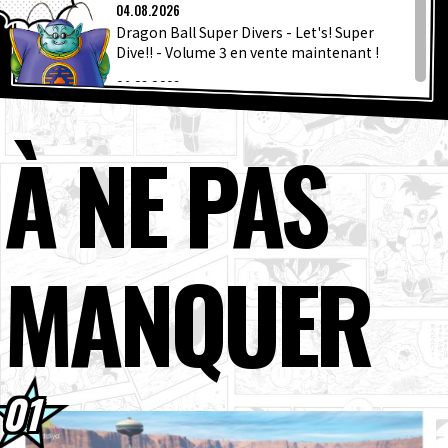
DERNIÈ
ARTICLES
04.08.2026
Dragon Ball Super Divers - Let's! Super
Dive!! - Volume 3 en vente maintenant !
À PROPOS
04.08.2026
Le numéro de septembre de Saikyo Jump
est disponible dès maintenant ! Décou...
À NE PAS
LANGUAGE
04.08.2026
Présentation hebdomadaire ☆
JP
EN
FR
DE
ES
Personnage #267 : Granolah de Dr...
03.08.2026
MANQUER
[3 août] Bulletin Nouvelles hebdomadaires
Dragon Ball !
03.08.2026
Goku Super Saiyan rejoint la série BLOOD
OF SAIYANS !
01.08.2026
Packs avancés Dragon Ball Super Divers
Battle of Saiyans en vente maintenant !