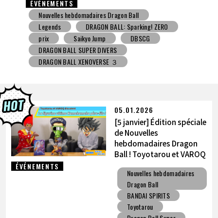
ÉVÉNEMENTS
Nouvelles hebdomadaires Dragon Ball
Jouet avec une friandise
V Jump
DBSCG
DRAGON BALL SUPER DIVERS
DRAGON BALL XENOVERSE ３
DRAGON BALL GEKISHIN SQUADRA
BNE
Grandista
BLOOD OF SAIYANS
prix
BANPRESTO
Comic-Con
Toyotarou a essayé de dessiner
DRAGON BALL: Sparking! ZERO
Gashapon
05.01.2026
BANDAI
[5 janvier] Édition spéciale
de Nouvelles
hebdomadaires Dragon
Ball ! Toyotarou et VAROQ
discutent de la figurine
ÉVÉNEMENTS
Nouvelles hebdomadaires
ultime Kamehameha père-
Dragon Ball
fils !
BANDAI SPIRITS
Toyotarou
Dragon Ball Super