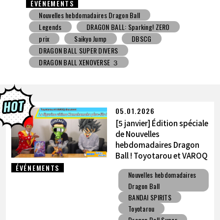
ÉVÉNEMENTS
Nouvelles hebdomadaires Dragon Ball
Jouet avec une friandise
V Jump
DBSCG
DRAGON BALL SUPER DIVERS
DRAGON BALL XENOVERSE ３
DRAGON BALL GEKISHIN SQUADRA
BNE
Grandista
BLOOD OF SAIYANS
prix
BANPRESTO
Comic-Con
Toyotarou a essayé de dessiner
DRAGON BALL: Sparking! ZERO
Gashapon
05.01.2026
BANDAI
[5 janvier] Édition spéciale
de Nouvelles
hebdomadaires Dragon
Ball ! Toyotarou et VAROQ
discutent de la figurine
ÉVÉNEMENTS
Nouvelles hebdomadaires
ultime Kamehameha père-
Dragon Ball
fils !
BANDAI SPIRITS
Toyotarou
Dragon Ball Super