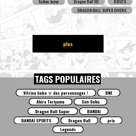
Saikyo Jump
Dragon Ball SD
DBSCG
DRAGON BALL SUPER DIVERS
plus
TAGS POPULAIRES
Vitrine hebo ☆ des personnages !
BNE
Akira Toriyama
Son Goku
Dragon Ball Super
BANDAI
BANDAI SPIRITS
Dragon Ball
prix
Legends