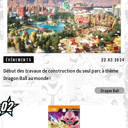
01.08.2026
Packs avancés Dragon Ball Super Divers
Battle of Saiyans en vente maintenant !
30.07.2026
DRAGON BALL: Sparking! ZERO : Le
nouveau DLC NEO, véritable concent...
30.07.2026
[Interview avec Hironobu Kageyama !] La
22.03.2024
ÉVÉNEMENTS
Thème principal de DRAGON BALL: S...
Début des travaux de construction du seul parc à thème
Dragon Ball au monde !
Dragon Ball