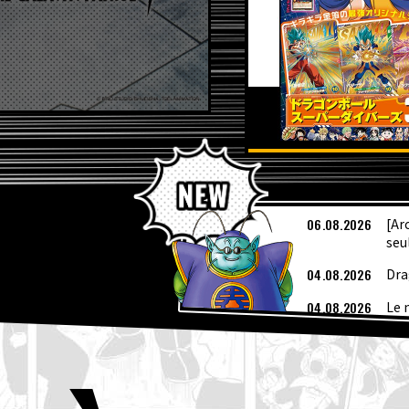
DE
06.08.2026
[Ar
seu
04.08.2026
Dra
04.08.2026
Le 
sup
04.08.2026
Pré
03.08.2026
[3 