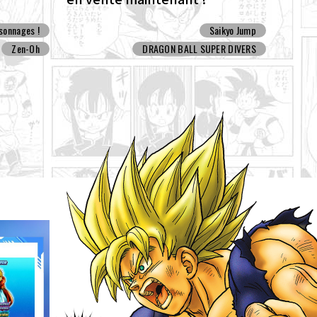
sonnages !
Saikyo Jump
Zen-Oh
DRAGON BALL SUPER DIVERS