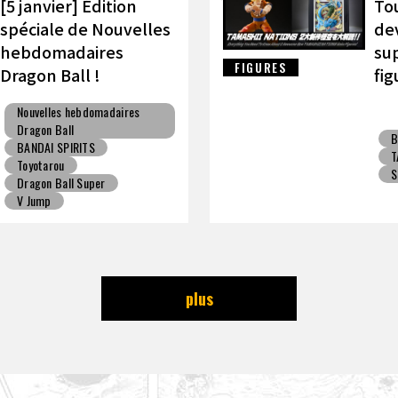
[5 janvier] Édition
To
spéciale de Nouvelles
dev
hebdomadaires
su
FIGURES
Dragon Ball !
fig
Toyotarou et VAROQ
TA
Nouvelles hebdomadaires
discutent de la
Dragon Ball
B
figurine ultime
BANDAI SPIRITS
T
Kamehameha père-
Toyotarou
S
Dragon Ball Super
fils !
V Jump
plus