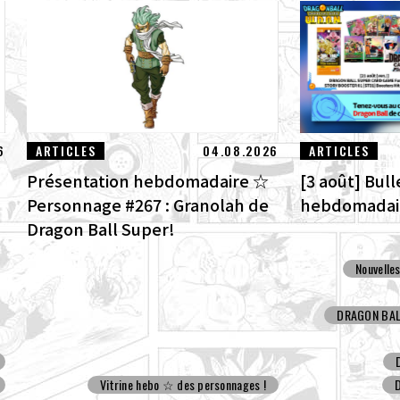
6
ARTICLES
04.08.2026
ARTICLES
Présentation hebdomadaire ☆
[3 août] Bul
Personnage #267 : Granolah de
hebdomadair
Dragon Ball Super!
l
Nouvelle
DRAGON BALL
Vitrine hebo ☆ des personnages !