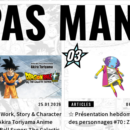
PAS MA
u Super Saiyan rejoint la série BLOOD OF SAIYANS !
ks avancés Dragon Ball Super Divers Battle of Saiyans en vente mai
GON BALL: Sparking! ZERO : Le nouveau DLC NEO, véritable concen
 arrivé ! Découvrez les images des nouvelles fonctionnalités !
terview avec Hironobu Kageyama !] La Thème principal de DRAGON 
O, « ZERO », pour le nouveau DLC NEO est maintenant disponible !
01] Toyotarou a essayé de dessiner : Un certain personnage qui a c
truction Beerus!
25.01.2026
ARTICLES
0
l Work, Story & Character
☆ Présentation hebdom
Akira Toriyama Anime
des personnages #70 : Z
Ball Super: The Galactic