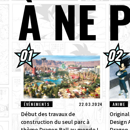
À NE 
03.08.2026
Gok
01.08.2026
Pac
30.07.2026
DRA
est
30.07.2026
[In
ZER
29.07.2026
[#1
Des
ÉVÉNEMENTS
22.03.2024
ANIME
Début des travaux de
Origina
construction du seul parc à
Design 
thème Dragon Ball au monde !
Dragon 