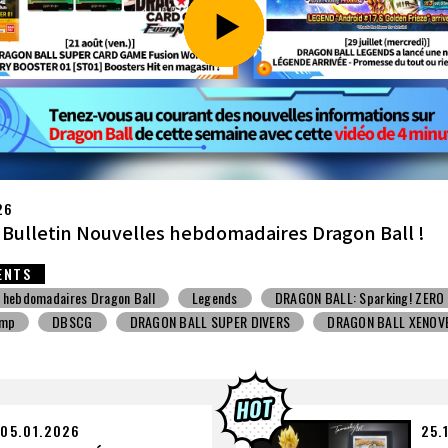
26
let] Bulletin Nouvelles hebdomadaires Dragon Ball !
ENTS
s hebdomadaires Dragon Ball
Jouet avec une friandise
V Jump
D
BALL SUPER DIVERS
DRAGON BALL XENOVERSE ３
BALL GEKISHIN SQUADRA
BNE
Grandista
BLOOD OF SAIYANS
STO
Comic-Con
Toyotarou a essayé de dessiner
ALL: Sparking! ZERO
Gashapon
BANDAI
05.01.2026
25.