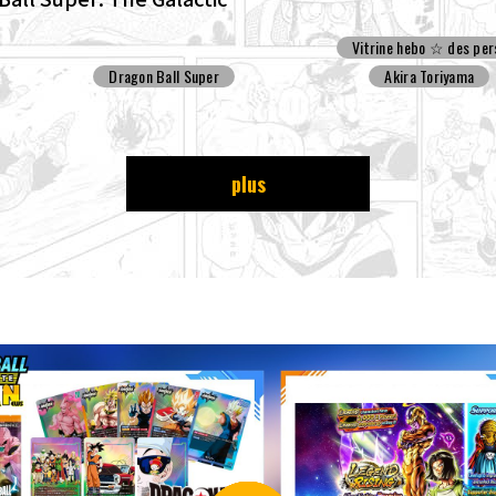
Set For Production!
Vitrine hebo ☆ des per
Dragon Ball Super
Akira Toriyama
plus