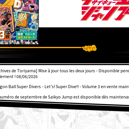
RNIÈRE
chives de Toriyama] Mise à jour tous les deux jours - Disponible pe
lement ! 08/06/2026
gon Ball Super Divers - Let's! Super Dive!! - Volume 3 en vente main
numéro de septembre de Saikyo Jump est disponible dès maintenan
erbe couverture Dragon Ball SD et tous les bonus !
sentation hebdomadaire ☆ Personnage #267 : Granolah de Dragon 
août] Bulletin Nouvelles hebdomadaires Dragon Ball !