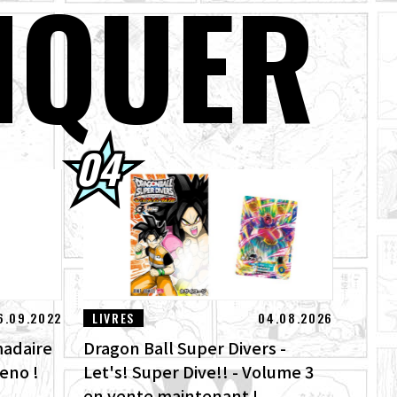
NQUER
ntenant !
tré de puissance,
BALL: Sparking!
ombattu le God of
6.09.2022
LIVRES
04.08.2026
adaire
Dragon Ball Super Divers -
eno !
Let's! Super Dive!! - Volume 3
en vente maintenant !