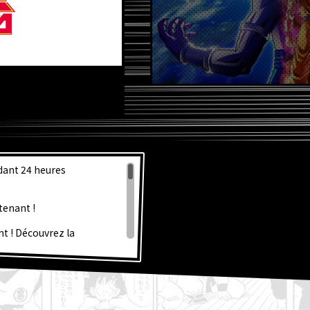
S NOUV
ndant 24 heures
tenant !
t ! Découvrez la
Ball Super!