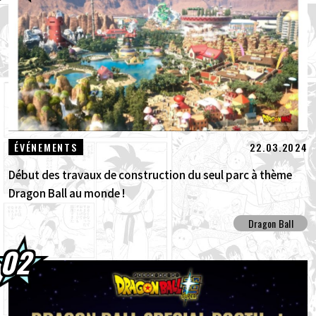
03.08.2026
Goku Super Saiyan rejoint la série BLOOD
OF SAIYANS !
01.08.2026
Packs avancés Dragon Ball Super Divers
Battle of Saiyans en vente maintenant !
30.07.2026
DRAGON BALL: Sparking! ZERO : Le
22.03.2024
ÉVÉNEMENTS
nouveau DLC NEO, véritable concent...
Début des travaux de construction du seul parc à thème
Dragon Ball au monde !
Dragon Ball