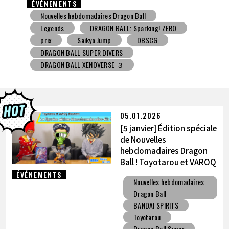
ÉVÉNEMENTS
Nouvelles hebdomadaires Dragon Ball
Jouet avec une friandise
V Jump
DBSCG
DRAGON BALL SUPER DIVERS
DRAGON BALL XENOVERSE ３
DRAGON BALL GEKISHIN SQUADRA
BNE
Grandista
BLOOD OF SAIYANS
prix
BANPRESTO
Comic-Con
Toyotarou a essayé de dessiner
DRAGON BALL: Sparking! ZERO
Gashapon
05.01.2026
BANDAI
[5 janvier] Édition spéciale
de Nouvelles
hebdomadaires Dragon
Ball ! Toyotarou et VAROQ
discutent de la figurine
ÉVÉNEMENTS
Nouvelles hebdomadaires
ultime Kamehameha père-
Dragon Ball
fils !
BANDAI SPIRITS
Toyotarou
Dragon Ball Super