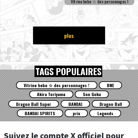
Vitrine hebo ☆ des personnages !
plus
TAGS POPULAIRES
Vitrine hebo ☆ des personnages !
BNE
Akira Toriyama
Son Goku
Dragon Ball Super
BANDAI
Dragon Ball
BANDAI SPIRITS
prix
Legends
Suivez le compte X officiel pour