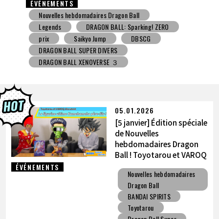
ÉVÉNEMENTS
Nouvelles hebdomadaires Dragon Ball
Jouet avec une friandise
V Jump
DBSCG
DRAGON BALL SUPER DIVERS
DRAGON BALL XENOVERSE ３
DRAGON BALL GEKISHIN SQUADRA
BNE
Grandista
BLOOD OF SAIYANS
prix
BANPRESTO
Comic-Con
Toyotarou a essayé de dessiner
DRAGON BALL: Sparking! ZERO
Gashapon
05.01.2026
BANDAI
[5 janvier] Édition spéciale
de Nouvelles
hebdomadaires Dragon
Ball ! Toyotarou et VAROQ
discutent de la figurine
ÉVÉNEMENTS
Nouvelles hebdomadaires
ultime Kamehameha père-
Dragon Ball
fils !
BANDAI SPIRITS
Toyotarou
Dragon Ball Super