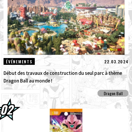
01.08.2026
Packs avancés Dragon Ball Super Divers
Battle of Saiyans en vente maintenant !
30.07.2026
DRAGON BALL: Sparking! ZERO : Le
nouveau DLC NEO, véritable concent...
30.07.2026
[Interview avec Hironobu Kageyama !] La
22.03.2024
ÉVÉNEMENTS
Thème principal de DRAGON BALL: S...
Début des travaux de construction du seul parc à thème
Dragon Ball au monde !
Dragon Ball