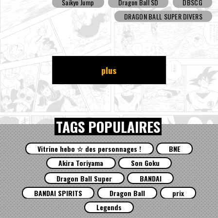
Saikyo Jump
Dragon Ball SD
DBSCG
DRAGON BALL SUPER DIVERS
plus
TAGS POPULAIRES
Vitrine hebo ☆ des personnages !
BNE
Akira Toriyama
Son Goku
Dragon Ball Super
BANDAI
BANDAI SPIRITS
Dragon Ball
prix
Legends