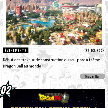
03.08.2026
Goku Super Saiyan rejoint la série BLOOD
OF SAIYANS !
01.08.2026
Packs avancés Dragon Ball Super Divers
Battle of Saiyans en vente maintenant !
30.07.2026
DRAGON BALL: Sparking! ZERO : Le
22.03.2024
ÉVÉNEMENTS
nouveau DLC NEO, véritable concent...
Début des travaux de construction du seul parc à thème
Dragon Ball au monde !
Dragon Ball