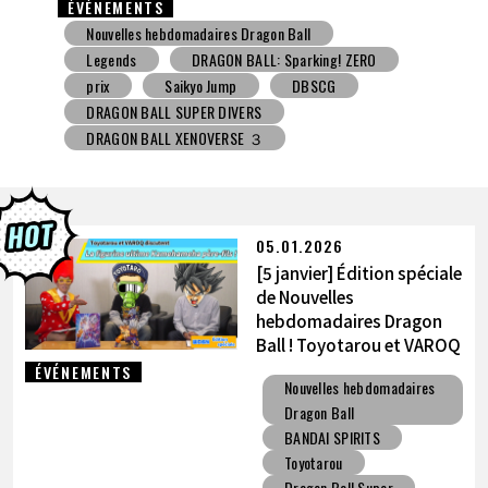
ÉVÉNEMENTS
Nouvelles hebdomadaires Dragon Ball
Jouet avec une friandise
V Jump
DBSCG
DRAGON BALL SUPER DIVERS
DRAGON BALL XENOVERSE ３
DRAGON BALL GEKISHIN SQUADRA
BNE
Grandista
BLOOD OF SAIYANS
prix
BANPRESTO
Comic-Con
Toyotarou a essayé de dessiner
DRAGON BALL: Sparking! ZERO
Gashapon
05.01.2026
BANDAI
[5 janvier] Édition spéciale
de Nouvelles
hebdomadaires Dragon
Ball ! Toyotarou et VAROQ
discutent de la figurine
ÉVÉNEMENTS
Nouvelles hebdomadaires
ultime Kamehameha père-
Dragon Ball
fils !
BANDAI SPIRITS
Toyotarou
Dragon Ball Super