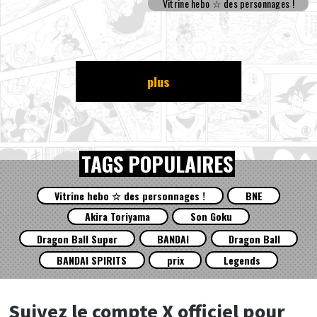
Vitrine hebo ☆ des personnages !
plus
TAGS POPULAIRES
Vitrine hebo ☆ des personnages !
BNE
Akira Toriyama
Son Goku
Dragon Ball Super
BANDAI
Dragon Ball
BANDAI SPIRITS
prix
Legends
Suivez le compte X officiel pour