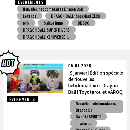
ÉVÉNEMENTS
Nouvelles hebdomadaires Dragon Ball
Jouet avec une friandise
V Jump
DBSCG
DRAGON BALL SUPER DIVERS
DRAGON BALL XENOVERSE ３
DRAGON BALL GEKISHIN SQUADRA
BNE
Grandista
BLOOD OF SAIYANS
prix
BANPRESTO
Comic-Con
Toyotarou a essayé de dessiner
DRAGON BALL: Sparking! ZERO
Gashapon
05.01.2026
BANDAI
[5 janvier] Édition spéciale
de Nouvelles
hebdomadaires Dragon
Ball ! Toyotarou et VAROQ
discutent de la figurine
ÉVÉNEMENTS
Nouvelles hebdomadaires
ultime Kamehameha père-
Dragon Ball
fils !
BANDAI SPIRITS
Toyotarou
Dragon Ball Super