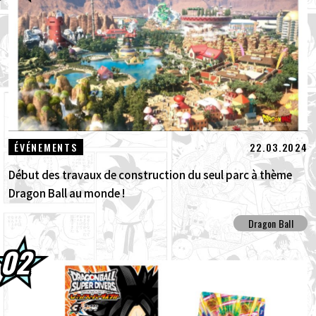
01.08.2026
Packs avancés Dragon Ball Super Divers
Battle of Saiyans en vente maintenant !
30.07.2026
DRAGON BALL: Sparking! ZERO : Le
nouveau DLC NEO, véritable concentré ...
30.07.2026
[Interview avec Hironobu Kageyama !] La
22.03.2024
ÉVÉNEMENTS
Thème principal de DRAGON BALL: Sp...
Début des travaux de construction du seul parc à thème
Dragon Ball au monde !
Dragon Ball