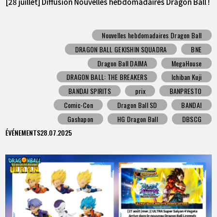
[28 juillet] Diffusion Nouvelles hebdomadaires Dragon Ball !
Nouvelles hebdomadaires Dragon Ball
DRAGON BALL GEKISHIN SQUADRA
BNE
Dragon Ball DAIMA
MegaHouse
DRAGON BALL: THE BREAKERS
Ichiban Kuji
BANDAI SPIRITS
prix
BANPRESTO
Comic-Con
Dragon Ball SD
BANDAI
Gashapon
HG Dragon Ball
DBSCG
ÉVÉNEMENTS
28.07.2025