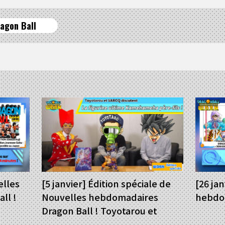
agon Ball
elles
[5 janvier] Édition spéciale de
[26 ja
ll !
Nouvelles hebdomadaires
hebdom
Dragon Ball ! Toyotarou et
VAROQ discutent de la figurine