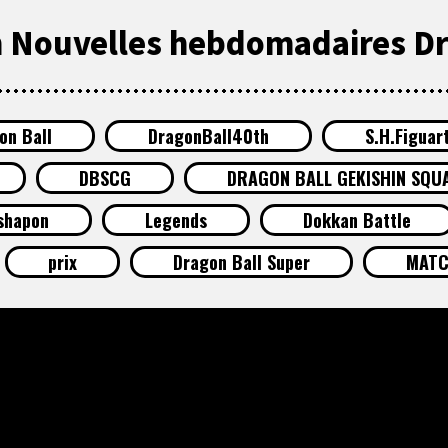
in Nouvelles hebdomadaires Dr
on Ball
DragonBall40th
S.H.Figuar
DBSCG
DRAGON BALL GEKISHIN SQU
shapon
Legends
Dokkan Battle
prix
Dragon Ball Super
MATC