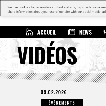
We use cookies to personalise content and ads, to provide social medi
share information about your use of our site with our social media, ad
ACCUEIL
NEWS
VIDÉOS
09.02.2026
ÉVÉNEMENTS