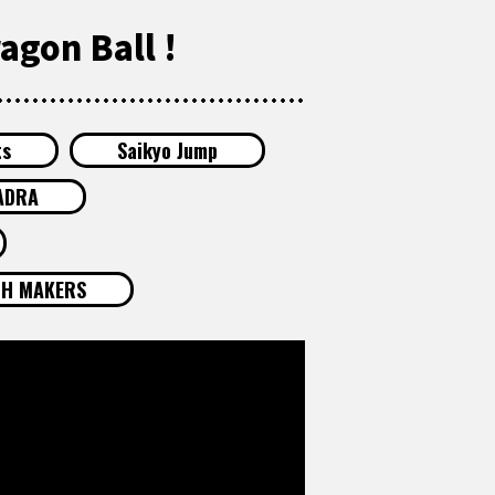
agon Ball !
ts
Saikyo Jump
ADRA
H MAKERS