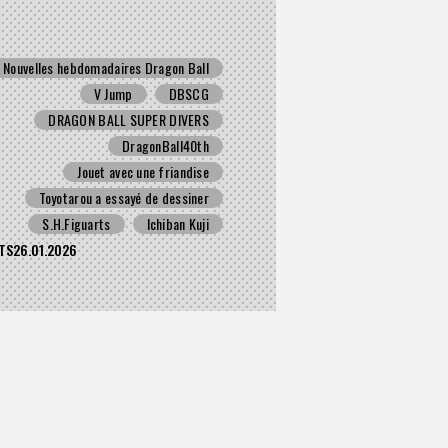
Nouvelles hebdomadaires Dragon Ball
V Jump
DBSCG
DRAGON BALL SUPER DIVERS
DragonBall40th
Jouet avec une friandise
Toyotarou a essayé de dessiner
S.H.Figuarts
Ichiban Kuji
TS
26.01.2026