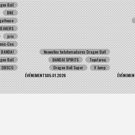
gon Ball
ultime Kamehameha père-fils !
BNE
gaHouse
REAKERS
prix
mic-Con
BANDAI
Nouvelles hebdomadaires Dragon Ball
gon Ball
BANDAI SPIRITS
Toyotarou
DBSCG
Dragon Ball Super
V Jump
ÉVÉNEMENTS
05.01.2026
ÉVÉNEMEN