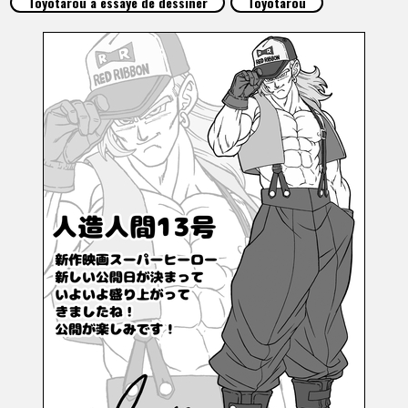
Toyotarou a essayé de dessiner
Toyotarou
ARTICLES
À PROPOS
LANGUAGE
JP
EN
FR
DE
ES