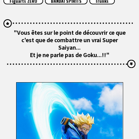
Figuarts ZERO
BANDAI SPIRITS
Trunks
ARTICLES
À PROPOS
"Vous êtes sur le point de découvrir ce que
c'est que de combattre un vrai Super
LANGUAGE
Saiyan...
Et je ne parle pas de Goku...!!"
JP
EN
FR
DE
ES