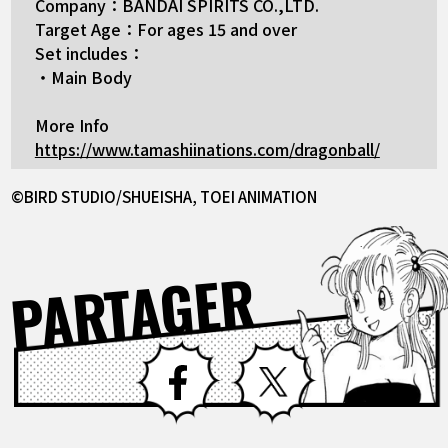
Company：BANDAI SPIRITS CO.,LTD.
Target Age：For ages 15 and over
Set includes：
・Main Body
More Info
https://www.tamashiinations.com/dragonball/
©BIRD STUDIO/SHUEISHA, TOEI ANIMATION
PARTAGER
Facebook
X