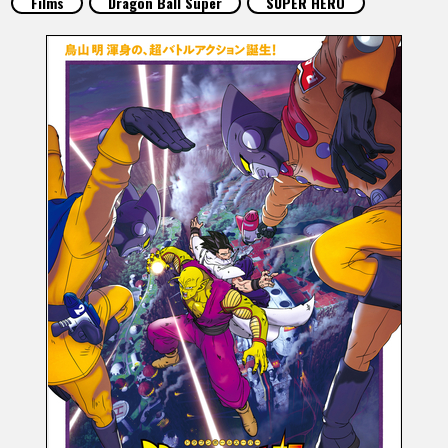
Films
Dragon Ball Super
SUPER HERO
ARTICLES
À PROPOS
LANGUAGE
JP
EN
FR
DE
ES