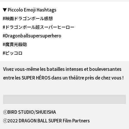
▼ Piccolo Emoji Hashtags
#映画ドラゴンボール感想
#ドラゴンボール超スーパーヒーロー
#Dragonballsupersuperhero
#魔貫光殺砲
#ピッコロ
Vivez vous-même les batailles intenses et bouleversantes
entre les SUPER HÉROS dans un théâtre près de chez vous !
ⓒBIRD STUDIO/SHUEISHA
ⓒ2022 DRAGON BALL SUPER Film Partners