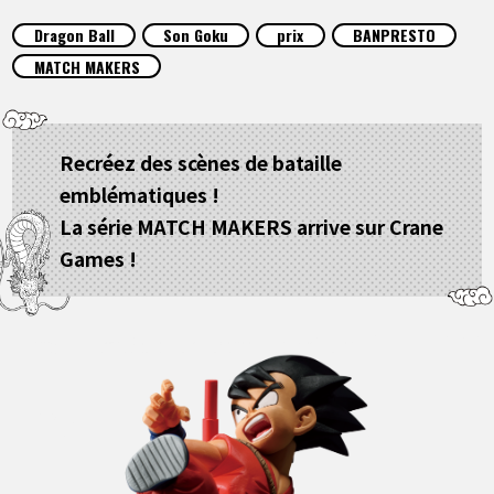
ARTICLES
Dragon Ball
Son Goku
prix
BANPRESTO
MATCH MAKERS
À PROPOS
Recréez des scènes de bataille
LANGUAGE
emblématiques !
JP
EN
FR
DE
ES
La série MATCH MAKERS arrive sur Crane
Games !