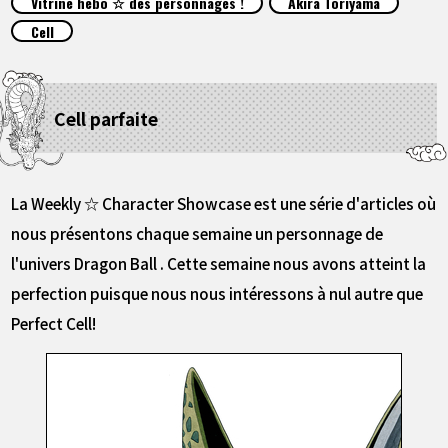
Vitrine hebo ☆ des personnages !
Akira Toriyama
ARTICLES
Cell
À PROPOS
Cell parfaite
LANGUAGE
JP
EN
FR
DE
ES
La Weekly ☆ Character Showcase est une série d'articles où
nous présentons chaque semaine un personnage de
l'univers Dragon Ball . Cette semaine nous avons atteint la
perfection puisque nous nous intéressons à nul autre que
Perfect Cell!