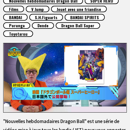
Nouvelles hebdomadaires Dragon Ball
SUPER HERO
ARTICLES
Films
V Jump
Jouet avec une friandise
BANDAI
S.H.Figuarts
BANDAI SPIRITS
À PROPOS
Porunga
Dende
Dragon Ball Super
Toyotarou
LANGUAGE
JP
EN
FR
DE
ES
"Nouvelles hebdomadaires Dragon Ball" est une série de
vidéos mise à jour tous les lundis (JST) pour vous apporter