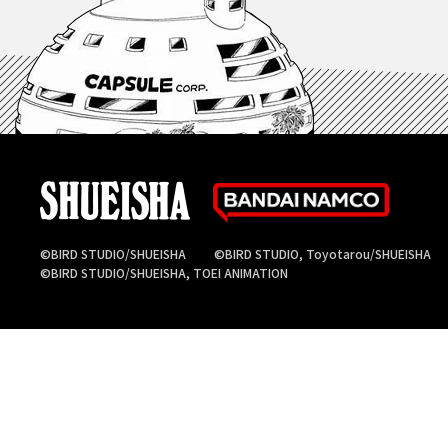
©BIRD STUDIO/SHUEISHA
©BIRD STUDIO, Toyotarou/SHUEISHA
©BIRD STUDIO/SHUEISHA, TOEI ANIMATION