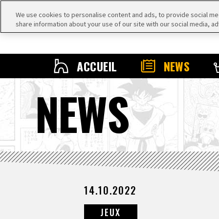
We use cookies to personalise content and ads, to provide social medi
share information about your use of our site with our social media, ad
ACCUEIL
NEWS
NEWS
14.10.2022
JEUX