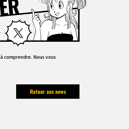
ER
Facebook
X
es à comprendre. Nous vous
Retour aux news