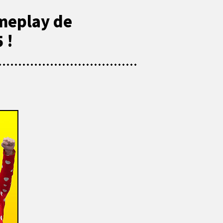
meplay de
 !