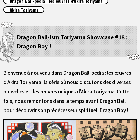
Dragon Ball-pedia : les œuvres d'Akira Toriyama
ARTICLES
Akira Toriyama
À PROPOS
Dragon Ball-ism Toriyama Showcase #18 :
Dragon Boy !
LANGUAGE
JP
EN
FR
DE
ES
Bienvenue à nouveau dans Dragon Ball-pedia : les œuvres
d'Akira Toriyama, la série où nous discutons des diverses
nouvelles et des œuvres uniques d'Akira Toriyama. Cette
fois, nous remontons dans le temps avant Dragon Ball
pour découvrir son prédécesseur spirituel, Dragon Boy !