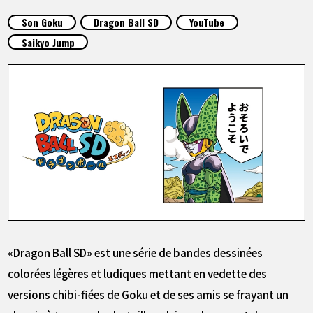
ARTICLES
Son Goku
Dragon Ball SD
YouTube
Saikyo Jump
À PROPOS
LANGUAGE
JP
EN
FR
DE
ES
«Dragon Ball SD» est une série de bandes dessinées
colorées légères et ludiques mettant en vedette des
versions chibi-fiées de Goku et de ses amis se frayant un