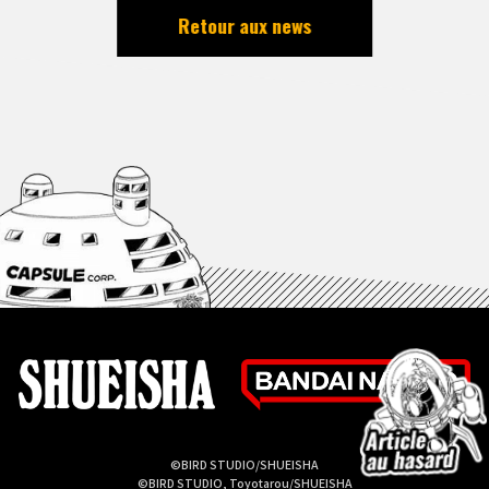
Retour aux news
©BIRD STUDIO/SHUEISHA
©BIRD STUDIO, Toyotarou/SHUEISHA