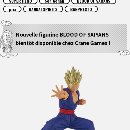
SUPER HERO
Son Gohan
BLOOD OF SAIYANS
ARTICLES
prix
BANDAI SPIRITS
BANPRESTO
À PROPOS
Nouvelle figurine BLOOD OF SAIYANS
bientôt disponible chez Crane Games !
LANGUAGE
JP
EN
FR
DE
ES