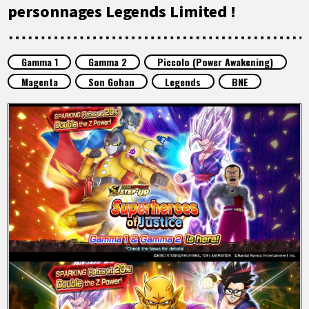
ARTICLES
personnages Legends Limited !
À PROPOS
Gamma 1
Gamma 2
Piccolo (Power Awakening)
Magenta
Son Gohan
Legends
BNE
LANGUAGE
JP
EN
FR
DE
ES