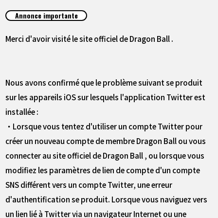
ARTICLES
Annonce importante
À PROPOS
Merci d'avoir visité le site officiel de Dragon Ball .
LANGUAGE
Nous avons confirmé que le problème suivant se produit
JP
EN
FR
DE
ES
sur les appareils iOS sur lesquels l'application Twitter est
installée :
・Lorsque vous tentez d'utiliser un compte Twitter pour
créer un nouveau compte de membre Dragon Ball ou vous
connecter au site officiel de Dragon Ball , ou lorsque vous
modifiez les paramètres de lien de compte d'un compte
SNS différent vers un compte Twitter, une erreur
d'authentification se produit. Lorsque vous naviguez vers
un lien lié à Twitter via un navigateur Internet ou une