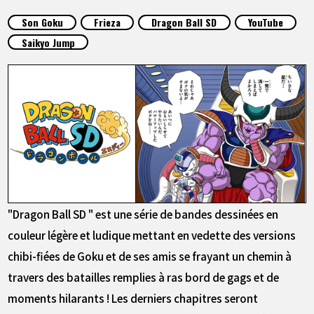
ARTICLES
Son Goku
Frieza
Dragon Ball SD
YouTube
Saikyo Jump
À PROPOS
LANGUAGE
JP
EN
FR
DE
ES
"Dragon Ball SD " est une série de bandes dessinées en
couleur légère et ludique mettant en vedette des versions
chibi-fiées de Goku et de ses amis se frayant un chemin à
travers des batailles remplies à ras bord de gags et de
moments hilarants ! Les derniers chapitres seront