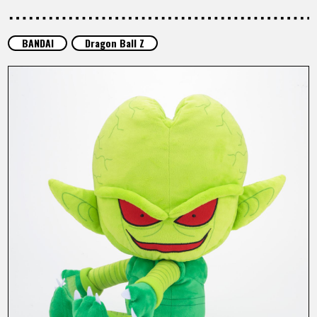
ARTICLES
BANDAI
Dragon Ball Z
À PROPOS
LANGUAGE
JP
EN
FR
DE
ES