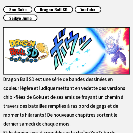
ARTICLES
Son Goku
Dragon Ball SD
YouTube
Saikyo Jump
À PROPOS
LANGUAGE
JP
EN
FR
DE
ES
Dragon Ball SD est une série de bandes dessinées en
couleur légère et ludique mettant en vedette des versions
chibi-fiées de Goku et de ses amis se frayant un chemin à
travers des batailles remplies à ras bord de gags et de
moments hilarants ! De nouveaux chapitres sortent le
dernier samedi de chaque mois.
Et le dernier sera disponible sur la chaîne YouTube du