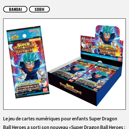
ARTICLES
BANDAI
SDBH
À PROPOS
LANGUAGE
JP
EN
FR
DE
ES
Le jeu de cartes numériques pour enfants Super Dragon
Ball Heroes a sorti son nouveau «Super Dragon Ball Heroes :