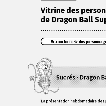
Vitrine des perso
de Dragon Ball Su
Vitrine hebo ☆ des personnage
Sucrés - Dragon Ba
La présentation hebdomadaire des p