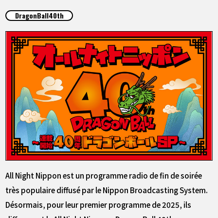
ARTICLES
DragonBall40th
À PROPOS
LANGUAGE
JP
EN
FR
DE
ES
All Night Nippon est un programme radio de fin de soirée
très populaire diffusé par le Nippon Broadcasting System.
Désormais, pour leur premier programme de 2025, ils