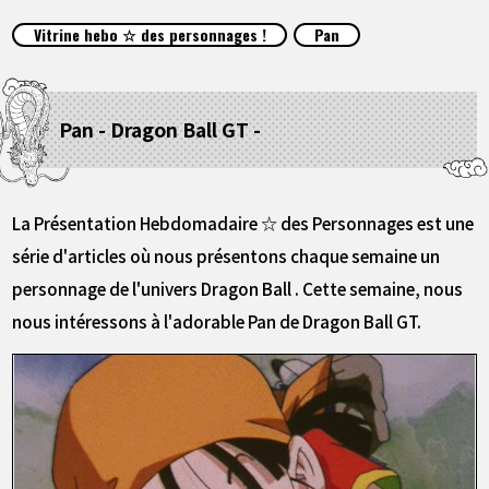
ARTICLES
Vitrine hebo ☆ des personnages !
Pan
À PROPOS
Pan - Dragon Ball GT -
LANGUAGE
JP
EN
FR
DE
ES
La Présentation Hebdomadaire ☆ des Personnages est une
série d'articles où nous présentons chaque semaine un
personnage de l'univers Dragon Ball . Cette semaine, nous
nous intéressons à l'adorable Pan de Dragon Ball GT.