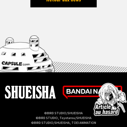
©BIRD STUDIO/SHUEISHA
©BIRD STUDIO, Toyotarou/SHUEISHA
©BIRD STUDIO/SHUEISHA, TOEI ANIMATION