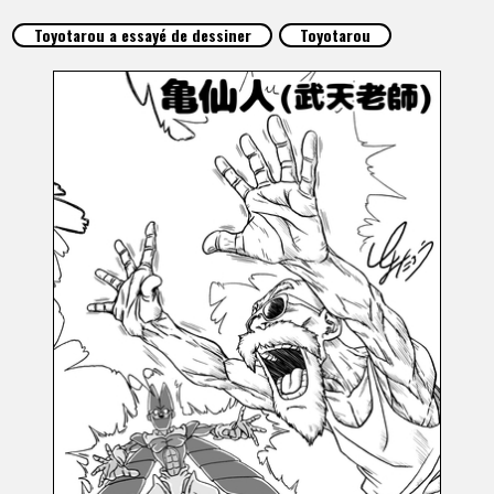
ARTICLES
Toyotarou a essayé de dessiner
Toyotarou
À PROPOS
LANGUAGE
JP
EN
FR
DE
ES