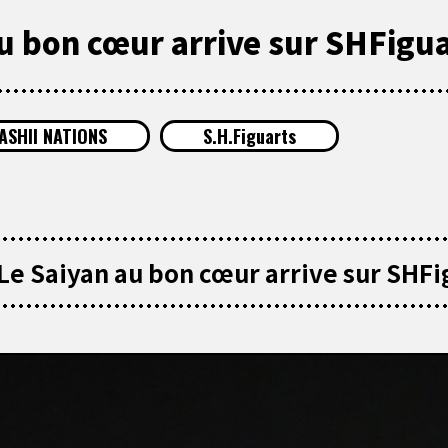
u bon cœur arrive sur SHFigua
ASHII NATIONS
S.H.Figuarts
Le Saiyan au bon cœur arrive sur SHFi