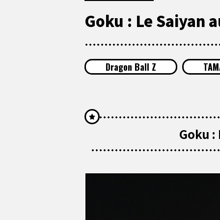
Goku : Le Saiyan a
Dragon Ball Z
TAM
Goku : 