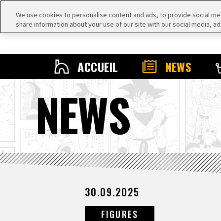
We use cookies to personalise content and ads, to provide social medi
share information about your use of our site with our social media, ad
ACCUEIL
NEWS
NEWS
30.09.2025
FIGURES