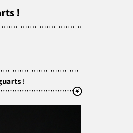
rts !
guarts !