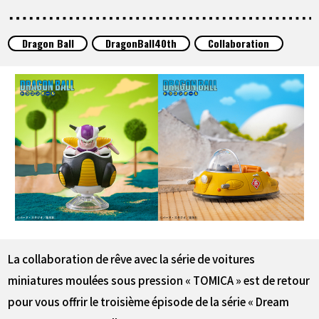
ARTICLES
Dragon Ball
DragonBall40th
Collaboration
À PROPOS
LANGUAGE
JP
EN
FR
DE
ES
La collaboration de rêve avec la série de voitures
miniatures moulées sous pression « TOMICA » est de retour
pour vous offrir le troisième épisode de la série « Dream