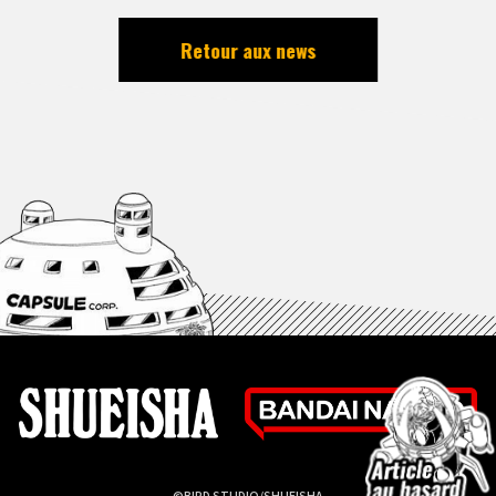
Retour aux news
©BIRD STUDIO/SHUEISHA