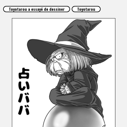
ARTICLES
Toyotarou a essayé de dessiner
Toyotarou
À PROPOS
LANGUAGE
JP
EN
FR
DE
ES