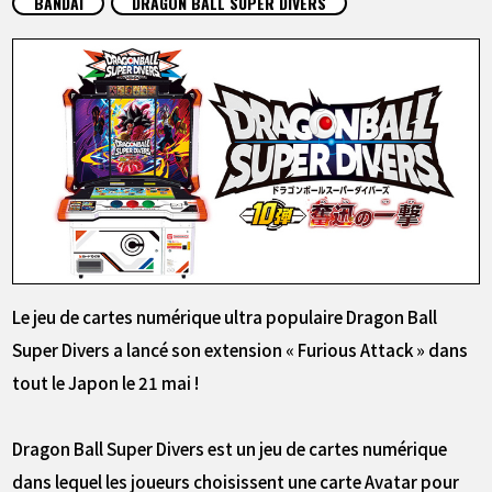
BANDAI
DRAGON BALL SUPER DIVERS
ARTICLES
À PROPOS
LANGUAGE
JP
EN
FR
DE
ES
Le jeu de cartes numérique ultra populaire Dragon Ball
Super Divers a lancé son extension « Furious Attack » dans
tout le Japon le 21 mai !
Dragon Ball Super Divers est un jeu de cartes numérique
dans lequel les joueurs choisissent une carte Avatar pour