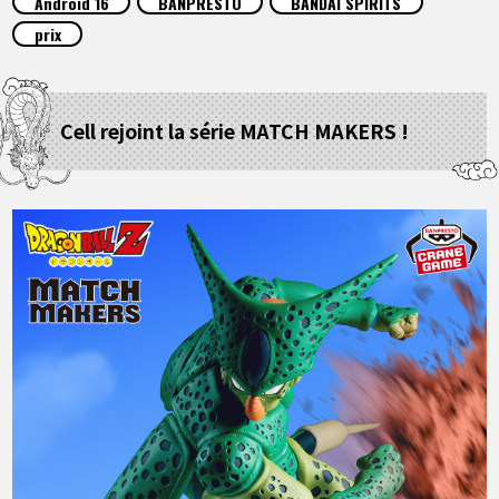
Android 16
BANPRESTO
BANDAI SPIRITS
ARTICLES
prix
À PROPOS
Cell rejoint la série MATCH MAKERS !
LANGUAGE
JP
EN
FR
DE
ES