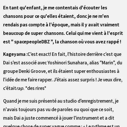
――En tant qu'enfant, je me contentais d'écouter les
chansons pour ce qu'elles étaient, donc je ne m'en
rendais pas compte à l'époque, mais il y avait vraiment
beaucoup de super chansons. Celui qui me vient à l'esprit
est " spacepeopleDBZ ", la chanson où vous avez rappé !
Kageyama :
C'est exact! En fait, l'histoire derrière c'est que
Dai s'est associé avec Yoshinori Sunahara, alias "Marin", du
groupe Denki Groove, et ils étaient super enthousiastes à
l'idée de me faire rapper. J'étais assez surpris ! Je veux dire,
c'était
rap
. *des rires*
Quand je me suis présenté au studio d'enregistrement, je
n'avais toujours pas vu de paroles ou quoi que ce soit,
mais Dai a juste commencé à jouer l'instrument et a dit
quelque chose de super vague comme : « Le rythme est un