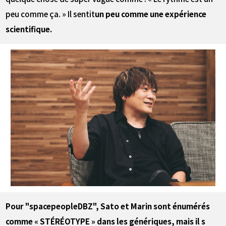
peu comme ça. » Il sentit
un peu comme une expérience
scientifique.
――Pour "spacepeopleDBZ", Sato et Marin sont énumérés
comme « STÉRÉOTYPE » dans les génériques, mais il s