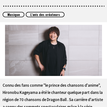
ARTICLES
Musique
L'avis des créateurs
À PROPOS
LANGUAGE
JP
EN
FR
DE
ES
Connu des fans comme "le prince des chansons d'anime",
Hironobu Kageyama a été le chanteur quelque part dans la
région de 70 chansons de Dragon Ball . Sa carrière d'artiste
a connu des sommets spectaculaires grâce à la série