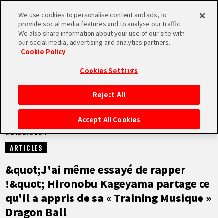
We use cookies to personalise content and ads, to
MEN
provide social media features and to analyse our traffic.
U
We also share information about your use of our site with
our social media, advertising and analytics partners.
NEWS
Cookie Policy
Cookies Settings
Reject All
ACCUEIL
Accept All Cookies
28.09.2021
NEWS
ARTICLES
À NE PAS MANQUER
&quot;J'ai même essayé de rapper
!&quot; Hironobu Kageyama partage ce
VIDÉOS
qu'il a appris de sa « Training Musique »
Dragon Ball