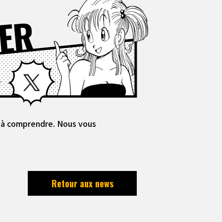
ER
Facebook
X
es à comprendre. Nous vous
Retour aux news