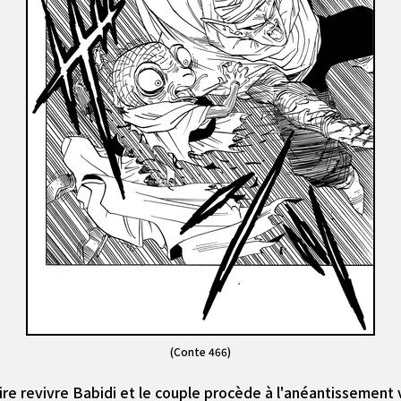
(Conte 466)
ire revivre Babidi et le couple procède à l'anéantissement vi