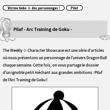
ARTICLES
Vitrine hebo ☆ des personnages !
Pilaf
À PROPOS
Pilaf - Arc Training de Goku -
LANGUAGE
JP
EN
FR
DE
ES
The Weekly ☆ Character Showcase est une série d'articles
où nous présentons un personnage de l'univers Dragon Ball
chaque semaine. Cette fois, on vous partage le dossier
d'un ignoble petit méchant aux grandes ambitions : Pilaf
de l'Arc Training de Goku !