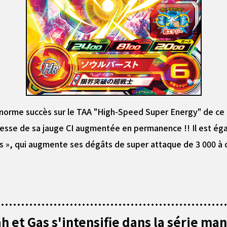
 énorme succès sur le TAA "High-Speed Super Energy" de c
 vitesse de sa jauge CI augmentée en permanence !! Il est é
s », qui augmente ses dégâts de super attaque de 3 000 à ch
h et Gas s'intensifie dans la série man