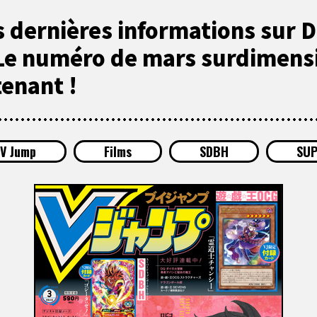
s dernières informations sur 
Le numéro de mars surdimens
tenant !
V Jump
Films
SDBH
SUP