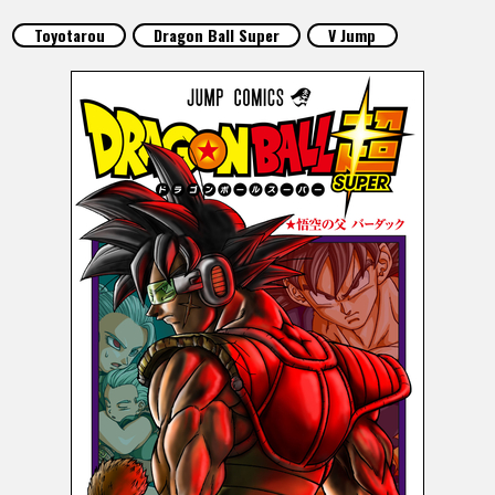
ARTICLES
Toyotarou
Dragon Ball Super
V Jump
À PROPOS
LANGUAGE
JP
EN
FR
DE
ES