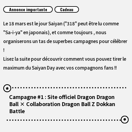
ARTICLES
Annonce importante
Cadeau
À PROPOS
Le 18 mars est le jour Saiyan ("318" peut être lu comme
"Sa-i-ya" en japonais), et comme toujours , nous
organiserons un tas de superbes campagnes pour célébrer
LANGUAGE
!
JP
EN
FR
DE
ES
Lisez la suite pour découvrir comment vous pouvez tirer le
maximum du Saiyan Day avec vos compagnons fans !!
Campagne #1 : Site officiel Dragon Dragon
Ball × Collaboration Dragon Ball Z Dokkan
Battle