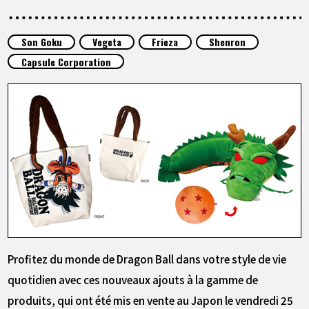
ARTICLES
Son Goku
Vegeta
Frieza
Shenron
À PROPOS
Capsule Corporation
LANGUAGE
JP
EN
FR
DE
ES
Profitez du monde de Dragon Ball dans votre style de vie
quotidien avec ces nouveaux ajouts à la gamme de
produits, qui ont été mis en vente au Japon le vendredi 25