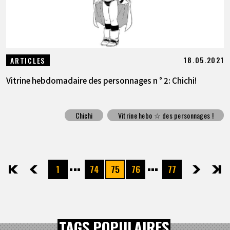
18.05.2021
ARTICLES
Vitrine hebdomadaire des personnages n ° 2: Chichi!
Chichi
Vitrine hebo ☆ des personnages !
1
74
75
76
77
先頭
前へ
次へ
最後
TAGS POPULAIRES