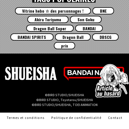
Vitrine hebo ☆ des personnages !
BNE
Akira Toriyama
Son Goku
Dragon Ball Super
BANDAI
BANDAI SPIRITS
Dragon Ball
DBSCG
prix
©BIRD STUDIO/SHUEISHA
©BIRD STUDIO, Toyotarou/SHUEISHA
©BIRD STUDIO/SHUEISHA, TOEI ANIMATION
Termes et conditions
Politique de confidentialité
Contact