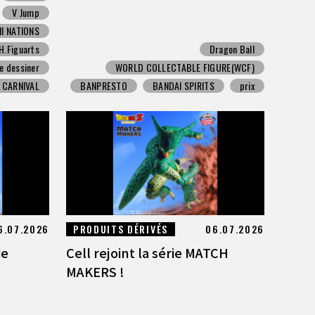
V Jump
I NATIONS
H.Figuarts
Dragon Ball
e dessiner
WORLD COLLECTABLE FIGURE(WCF)
 CARNIVAL
BANPRESTO
BANDAI SPIRITS
prix
6.07.2026
PRODUITS DÉRIVÉS
06.07.2026
ie
Cell rejoint la série MATCH
MAKERS !