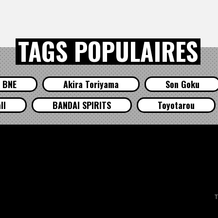
TAGS POPULAIRES
BNE
Akira Toriyama
Son Goku
ll
BANDAI SPIRITS
Toyotarou
T