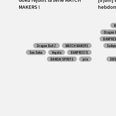
MAKERS !
hebdoma
N
Dragon B
BANPRE
Dragon Ball Z
MATCH MAKERS
Saiky
Son Goku
Vegeta
BANPRESTO
BANDAI SPIRITS
prix
DB