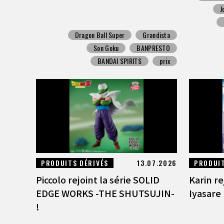
J
Dragon Ball Super
Grandista
Son Goku
BANPRESTO
BANDAI SPIRITS
prix
PRODUITS DÉRIVÉS
13.07.2026
PRODUIT
Piccolo rejoint la série SOLID
Karin re
EDGE WORKS -THE SHUTSUJIN-
Iyasare 
!