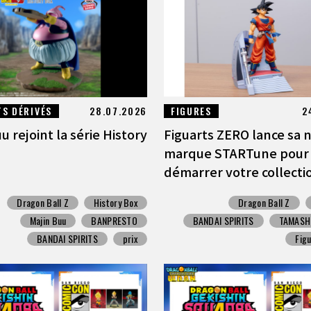
S DÉRIVÉS
28.07.2026
FIGURES
2
u rejoint la série History
Figuarts ZERO lance sa 
marque STARTune pour
démarrer votre collection
Dragon Ball Z
History Box
Dragon Ball Z
Majin Buu
BANPRESTO
BANDAI SPIRITS
TAMASHI
BANDAI SPIRITS
prix
Fig