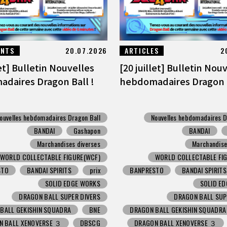
ENTS
20.07.2026
ARTICLES
2
let] Bulletin Nouvelles
[20 juillet] Bulletin Nou
daires Dragon Ball !
hebdomadaires Dragon B
ouvelles hebdomadaires Dragon Ball
Nouvelles hebdomadaires D
BANDAI
Gashapon
BANDAI
Marchandises diverses
Marchandise
WORLD COLLECTABLE FIGURE(WCF)
WORLD COLLECTABLE FI
STO
BANDAI SPIRITS
prix
BANPRESTO
BANDAI SPIRITS
SOLID EDGE WORKS
SOLID E
DRAGON BALL SUPER DIVERS
DRAGON BALL SUP
BALL GEKISHIN SQUADRA
BNE
DRAGON BALL GEKISHIN SQUADRA
N BALL XENOVERSE ３
DBSCG
DRAGON BALL XENOVERSE ３