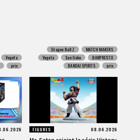
Dragon Ball Z
MATCH MAKERS
Vegeta
Vegeta
Son Goku
BANPRESTO
prix
BANDAI SPIRITS
prix
8.06.2026
FIGURES
08.06.2026
es
Mr. Satan rejoint la série History