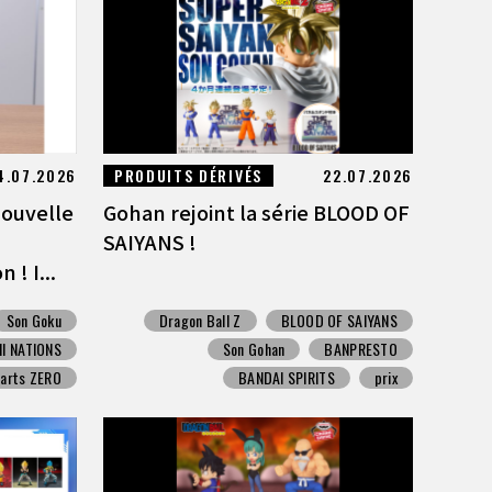
4.07.2026
PRODUITS DÉRIVÉS
22.07.2026
nouvelle
Gohan rejoint la série BLOOD OF
SAIYANS !
 ! I...
Son Goku
Dragon Ball Z
BLOOD OF SAIYANS
I NATIONS
Son Gohan
BANPRESTO
uarts ZERO
BANDAI SPIRITS
prix