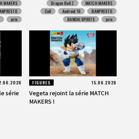
H MAKERS
Dragon Ball Z
MATCH MAKERS
ANPRESTO
Cell
Android 16
BANPRESTO
prix
BANDAI SPIRITS
prix
2.06.2026
FIGURES
15.06.2026
le série
Vegeta rejoint la série MATCH
MAKERS !