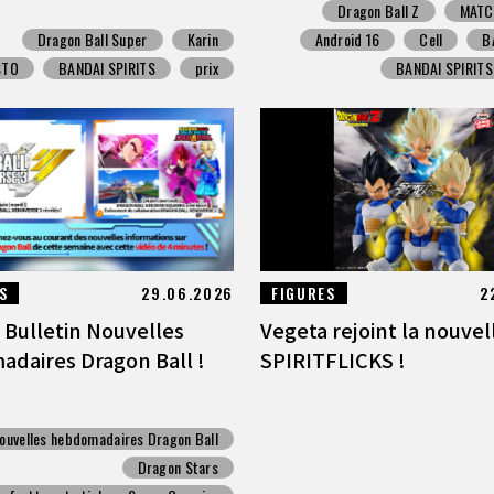
Dragon Ball Z
MATC
Dragon Ball Super
Karin
Android 16
Cell
B
STO
BANDAI SPIRITS
prix
BANDAI SPIRITS
S
29.06.2026
FIGURES
2
] Bulletin Nouvelles
Vegeta rejoint la nouvel
daires Dragon Ball !
SPIRITFLICKS !
ouvelles hebdomadaires Dragon Ball
Dragon Stars