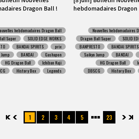
daires Dragon Ball !
hebdomadaires Dragon B
ouvelles hebdomadaires Dragon Ball
Nouvelles hebdomadaires D
all Super
SOLID EDGE WORKS
Dragon Ball Super
SOLID E
STO
BANDAI SPIRITS
prix
BANPRESTO
BANDAI SPIRITS
o Jump
BANDAI
Gashapon
Saikyo Jump
BANDAI
HG Dragon Ball
Ichiban Kuji
HG Dragon Ball
I
SCG
History Box
Legends
DBSCG
History Box
先頭
前へ
1
2
3
4
5
23
次へ
最後