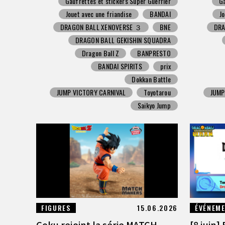
Gaufrettes et stickers Super Guerrier
Ga
Jouet avec une friandise
BANDAI
Jo
DRAGON BALL XENOVERSE ３
BNE
DRA
DRAGON BALL GEKISHIN SQUADRA
Dragon Ball Z
BANPRESTO
BANDAI SPIRITS
prix
Dokkan Battle
JUMP VICTORY CARNIVAL
Toyotarou
JUMP
Saikyo Jump
FIGURES
15.06.2026
ÉVÉNEM
Goku rejoint la série MATCH
[8 juin]