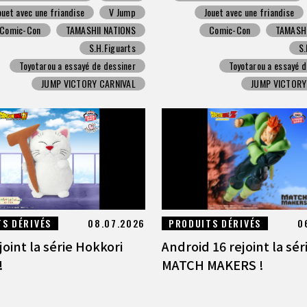
ouet avec une friandise
V Jump
Jouet avec une friandise
Comic-Con
TAMASHII NATIONS
Comic-Con
TAMASHI
S.H.Figuarts
S.
Toyotarou a essayé de dessiner
Toyotarou a essayé d
JUMP VICTORY CARNIVAL
JUMP VICTORY
S DÉRIVÉS
08.07.2026
PRODUITS DÉRIVÉS
0
joint la série Hokkori
Android 16 rejoint la sér
!
MATCH MAKERS !