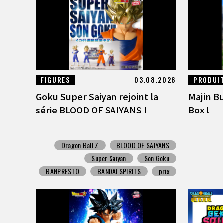
FIGURES
03.08.2026
PRODUIT
Goku Super Saiyan rejoint la
Majin Bu
série BLOOD OF SAIYANS !
Box !
Dragon Ball Z
BLOOD OF SAIYANS
Super Saiyan
Son Goku
BANPRESTO
BANDAI SPIRITS
prix