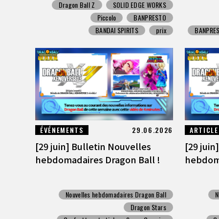
Dragon Ball Z
SOLID EDGE WORKS
Piccolo
BANPRESTO
BANDAI SPIRITS
prix
BANPRE
ÉVÉNEMENTS
29.06.2026
ARTICLE
[29 juin] Bulletin Nouvelles
[29 juin
hebdomadaires Dragon Ball !
hebdoma
Nouvelles hebdomadaires Dragon Ball
N
Dragon Stars