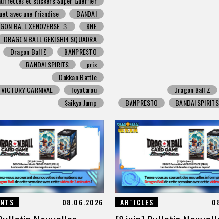
ufrettes et stickers Super Guerrier
uet avec une friandise
BANDAI
GON BALL XENOVERSE ３
BNE
DRAGON BALL GEKISHIN SQUADRA
Dragon Ball Z
BANPRESTO
BANDAI SPIRITS
prix
Dokkan Battle
 VICTORY CARNIVAL
Toyotarou
Dragon Ball Z
Saikyo Jump
BANPRESTO
BANDAI SPIRITS
ENTS
08.06.2026
ARTICLES
0
 Bulletin Nouvelles
[8 juin] Bulletin Nouvell