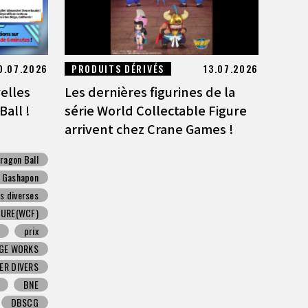
0.07.2026
PRODUITS DÉRIVÉS
13.07.2026
velles
Les dernières figurines de la
all !
série World Collectable Figure
arrivent chez Crane Games !
ragon Ball
Gashapon
s diverses
GURE(WCF)
prix
DGE WORKS
ER DIVERS
BNE
DBSCG