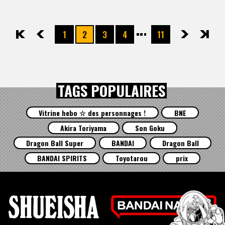
1
2
3
4
11
先頭
前へ
次へ
最後
TAGS POPULAIRES
Vitrine hebo ☆ des personnages !
BNE
Akira Toriyama
Son Goku
Dragon Ball Super
BANDAI
Dragon Ball
BANDAI SPIRITS
Toyotarou
prix