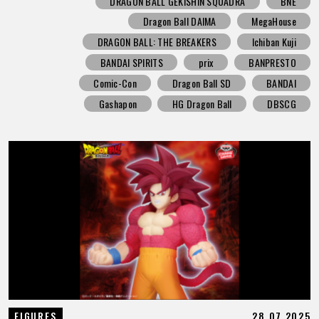
DRAGON BALL GEKISHIN SQUADRA
BNE
Dragon Ball DAIMA
MegaHouse
DRAGON BALL: THE BREAKERS
Ichiban Kuji
BANDAI SPIRITS
prix
BANPRESTO
Comic-Con
Dragon Ball SD
BANDAI
Gashapon
HG Dragon Ball
DBSCG
28.07.2025
FIGURES