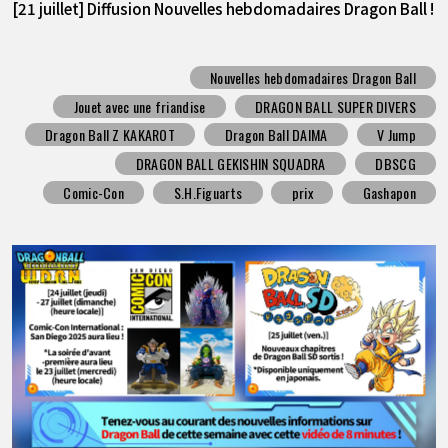
[21 juillet] Diffusion Nouvelles hebdomadaires Dragon Ball !
Nouvelles hebdomadaires Dragon Ball
Jouet avec une friandise
DRAGON BALL SUPER DIVERS
Dragon Ball Z KAKAROT
Dragon Ball DAIMA
V Jump
DRAGON BALL GEKISHIN SQUADRA
DBSCG
Comic-Con
S.H.Figuarts
prix
Gashapon