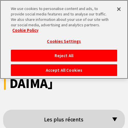
We use cookies to personalise content and ads, to
MEN
provide social media features and to analyse our traffic.
U
We also share information about your use of our site with
our social media, advertising and analytics partners.
Cookie Policy
Résultats de la
Cookies Settings
recherche:
Reject All
ACCUEIL
「Dragon Ball
Accept All Cookies
DAIMA」
NEWS
À NE PAS MANQUER
VIDÉOS
Les plus récents