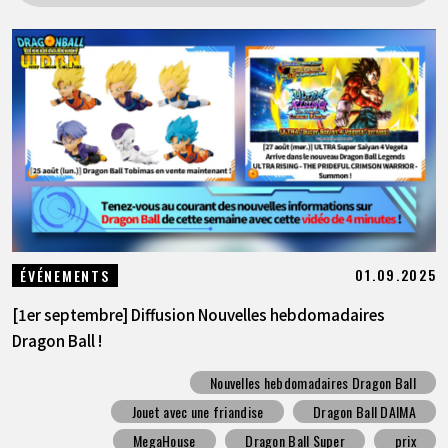
ARTICLES
À PROPOS
LANGUAGE
JP
EN
FR
DE
ES
01.09.2025
ÉVÉNEMENTS
[1er septembre] Diffusion Nouvelles hebdomadaires
Dragon Ball !
Nouvelles hebdomadaires Dragon Ball
Jouet avec une friandise
Dragon Ball DAIMA
MegaHouse
Dragon Ball Super
prix