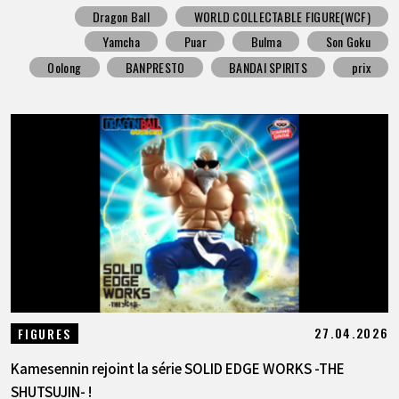
Dragon Ball
WORLD COLLECTABLE FIGURE(WCF)
Yamcha
Puar
Bulma
Son Goku
Oolong
BANPRESTO
BANDAI SPIRITS
prix
27.04.2026
FIGURES
Kamesennin rejoint la série SOLID EDGE WORKS -THE
SHUTSUJIN- !