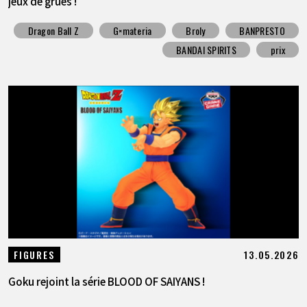
jeux de grues !
Dragon Ball Z
G×materia
Broly
BANPRESTO
BANDAI SPIRITS
prix
13.05.2026
FIGURES
Goku rejoint la série BLOOD OF SAIYANS !