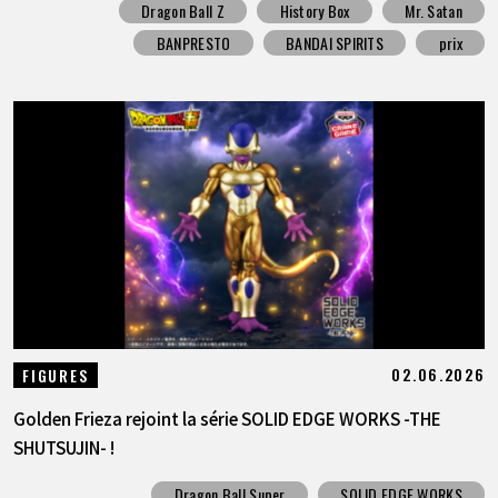
Dragon Ball Z
History Box
Mr. Satan
BANPRESTO
BANDAI SPIRITS
prix
02.06.2026
FIGURES
Golden Frieza rejoint la série SOLID EDGE WORKS -THE
SHUTSUJIN- !
Dragon Ball Super
SOLID EDGE WORKS