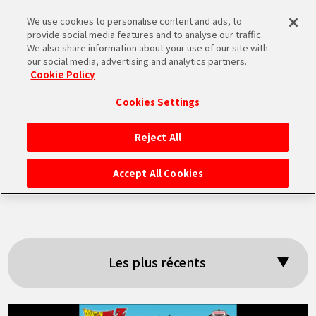
We use cookies to personalise content and ads, to
MEN
provide social media features and to analyse our traffic.
U
We also share information about your use of our site with
our social media, advertising and analytics partners.
Cookie Policy
Résultats de la
Cookies Settings
recherche:
Reject All
ACCUEIL
「BANPRESTO」
Accept All Cookies
NEWS
À NE PAS MANQUER
Les plus récents
VIDÉOS