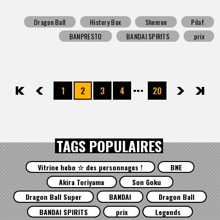
Dragon Ball
History Box
Shenron
Pilaf
BANPRESTO
BANDAI SPIRITS
prix
1
2
3
4
20
先頭
前へ
次へ
最後
TAGS POPULAIRES
Vitrine hebo ☆ des personnages !
BNE
Akira Toriyama
Son Goku
Dragon Ball Super
BANDAI
Dragon Ball
BANDAI SPIRITS
prix
Legends