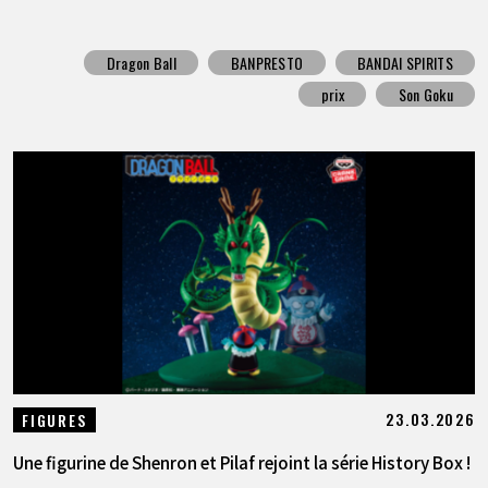
Dragon Ball
BANPRESTO
BANDAI SPIRITS
prix
Son Goku
23.03.2026
FIGURES
Une figurine de Shenron et Pilaf rejoint la série History Box !