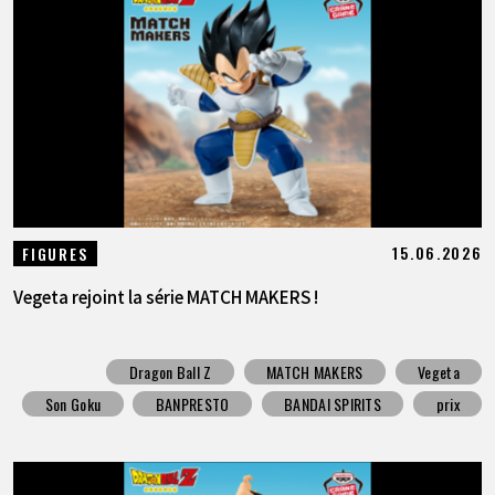
ARTICLES
À PROPOS
LANGUAGE
JP
EN
FR
DE
ES
15.06.2026
FIGURES
Vegeta rejoint la série MATCH MAKERS !
Dragon Ball Z
MATCH MAKERS
Vegeta
Son Goku
BANPRESTO
BANDAI SPIRITS
prix