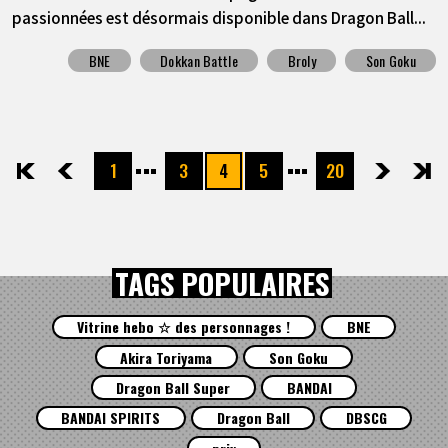
passionnées est désormais disponible dans Dragon Ball...
BNE
Dokkan Battle
Broly
Son Goku
1
3
4
5
20
先頭
前へ
次へ
最後
TAGS POPULAIRES
Vitrine hebo ☆ des personnages !
BNE
Akira Toriyama
Son Goku
Dragon Ball Super
BANDAI
BANDAI SPIRITS
Dragon Ball
DBSCG