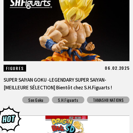
ARTICLES
À PROPOS
LANGUAGE
JP
EN
FR
DE
ES
06.02.2025
FIGURES
SUPER SAIYAN GOKU -LEGENDARY SUPER SAIYAN-
[MEILLEURE SÉLECTION] Bientôt chez S.H.Figuarts !
Son Goku
S.H.Figuarts
TAMASHII NATIONS