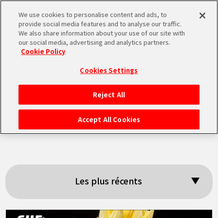
We use cookies to personalise content and ads, to
MEN
provide social media features and to analyse our traffic.
U
We also share information about your use of our site with
our social media, advertising and analytics partners.
Cookie Policy
Résultats de la
Cookies Settings
recherche: 「Son
Reject All
ACCUEIL
Goku」
Accept All Cookies
NEWS
À NE PAS MANQUER
Les plus récents
VIDÉOS