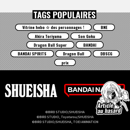
TAGS POPULAIRES
Vitrine hebo ☆ des personnages !
BNE
Akira Toriyama
Son Goku
Dragon Ball Super
BANDAI
BANDAI SPIRITS
Dragon Ball
DBSCG
prix
©BIRD STUDIO/SHUEISHA
©BIRD STUDIO, Toyotarou/SHUEISHA
©BIRD STUDIO/SHUEISHA, TOEI ANIMATION