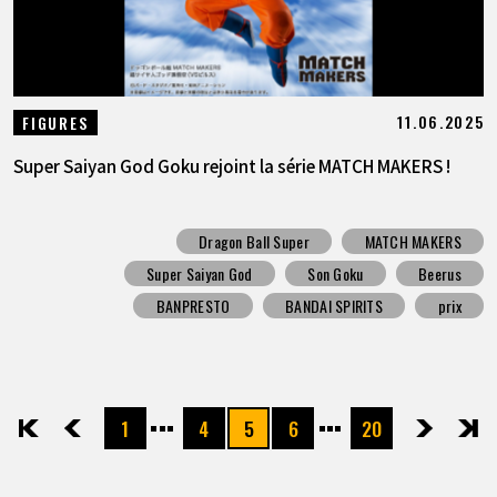
11.06.2025
FIGURES
Super Saiyan God Goku rejoint la série MATCH MAKERS !
Dragon Ball Super
MATCH MAKERS
Super Saiyan God
Son Goku
Beerus
BANPRESTO
BANDAI SPIRITS
prix
1
4
5
6
20
先頭
前へ
次へ
最後