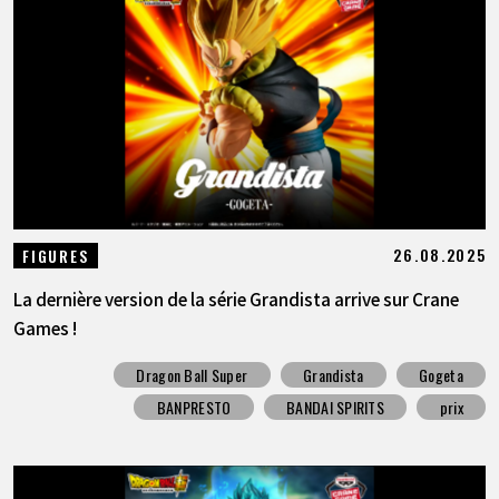
ARTICLES
À PROPOS
LANGUAGE
JP
EN
FR
DE
ES
26.08.2025
FIGURES
La dernière version de la série Grandista arrive sur Crane
Games !
Dragon Ball Super
Grandista
Gogeta
BANPRESTO
BANDAI SPIRITS
prix