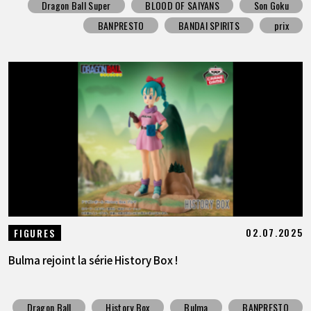
Dragon Ball Super
BLOOD OF SAIYANS
Son Goku
BANPRESTO
BANDAI SPIRITS
prix
02.07.2025
FIGURES
Bulma rejoint la série History Box !
Dragon Ball
History Box
Bulma
BANPRESTO