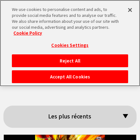
We use cookies to personalise content and ads, to
MEN
provide social media features and to analyse our traffic.
U
We also share information about your use of our site with
our social media, advertising and analytics partners.
Cookie Policy
Résultats de la
Cookies Settings
recherche:
Reject All
ACCUEIL
「BANPRESTO」
Accept All Cookies
NEWS
À NE PAS MANQUER
Les plus récents
VIDÉOS