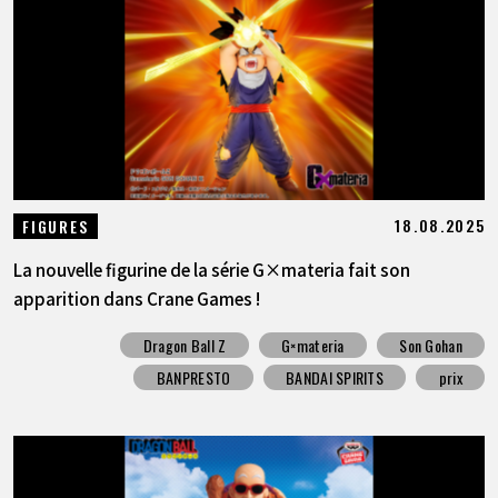
18.08.2025
FIGURES
La nouvelle figurine de la série G×materia fait son
apparition dans Crane Games !
Dragon Ball Z
G×materia
Son Gohan
BANPRESTO
BANDAI SPIRITS
prix